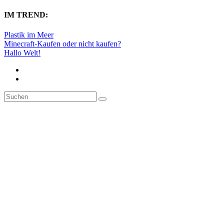
IM TREND:
Plastik im Meer
Minecraft-Kaufen oder nicht kaufen?
Hallo Welt!
Neuigkeiten
Über Uns
Kontakt
Seite auswählen
2. Adventsrätsel
Gepostet von
FHG News Redaktion
|
11.12.2023
|
Adventsrätsel
,
All